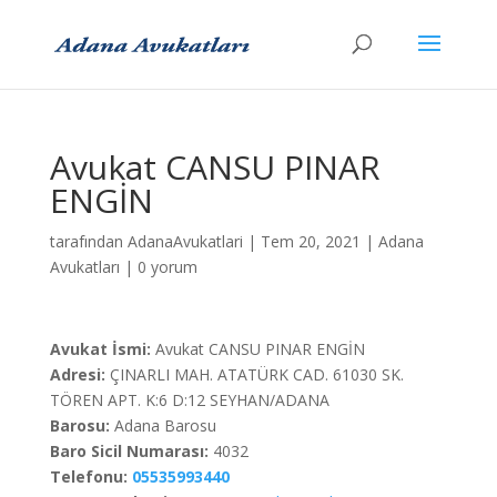
Avukat CANSU PINAR
ENGİN
tarafından
AdanaAvukatlari
|
Tem 20, 2021
|
Adana
Avukatları
|
0 yorum
Avukat İsmi:
Avukat CANSU PINAR ENGİN
Adresi:
ÇINARLI MAH. ATATÜRK CAD. 61030 SK.
TÖREN APT. K:6 D:12 SEYHAN/ADANA
Barosu:
Adana Barosu
Baro Sicil Numarası:
4032
Telefonu:
05535993440