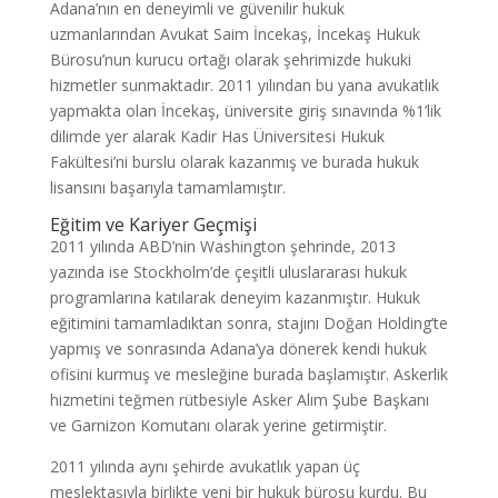
Adana’nın en deneyimli ve güvenilir hukuk
uzmanlarından Avukat Saim İncekaş, İncekaş Hukuk
Bürosu’nun kurucu ortağı olarak şehrimizde hukuki
hizmetler sunmaktadır. 2011 yılından bu yana avukatlık
yapmakta olan İncekaş, üniversite giriş sınavında %1’lik
dilimde yer alarak Kadir Has Üniversitesi Hukuk
Fakültesi’ni burslu olarak kazanmış ve burada hukuk
lisansını başarıyla tamamlamıştır.
Eğitim ve Kariyer Geçmişi
2011 yılında ABD’nin Washington şehrinde, 2013
yazında ise Stockholm’de çeşitli uluslararası hukuk
programlarına katılarak deneyim kazanmıştır. Hukuk
eğitimini tamamladıktan sonra, stajını Doğan Holding’te
yapmış ve sonrasında Adana’ya dönerek kendi hukuk
ofisini kurmuş ve mesleğine burada başlamıştır. Askerlik
hizmetini teğmen rütbesiyle Asker Alım Şube Başkanı
ve Garnizon Komutanı olarak yerine getirmiştir.
2011 yılında aynı şehirde avukatlık yapan üç
meslektaşıyla birlikte yeni bir hukuk bürosu kurdu. Bu