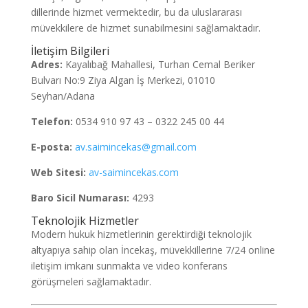
dillerinde hizmet vermektedir, bu da uluslararası
müvekkilere de hizmet sunabilmesini sağlamaktadır.
İletişim Bilgileri
Adres:
Kayalıbağ Mahallesi, Turhan Cemal Beriker
Bulvarı No:9 Ziya Algan İş Merkezi, 01010
Seyhan/Adana
Telefon:
0534 910 97 43 – 0322 245 00 44
E-posta:
av.saimincekas@gmail.com
Web Sitesi:
av-saimincekas.com
Baro Sicil Numarası:
4293
Teknolojik Hizmetler
Modern hukuk hizmetlerinin gerektirdiği teknolojik
altyapıya sahip olan İncekaş, müvekkillerine 7/24 online
iletişim imkanı sunmakta ve video konferans
görüşmeleri sağlamaktadır.